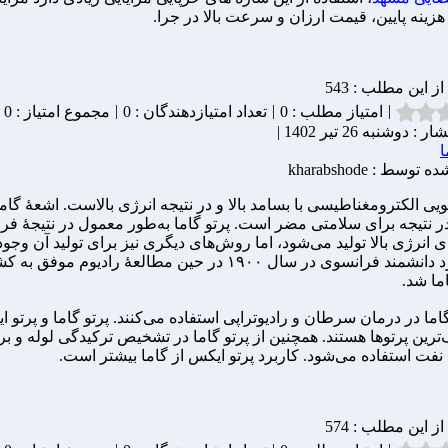
زینه پایین، قیمت ارزان و سرعت بالا در جرا.
 از این مطلب : 543
|
|
|
امتیاز مطلب : 0
تعداد امتیازدهندگان : 0
مجموع امتیاز : 0
: دوشنبه 26 تیر 1402 |
ا
وسط : kharabshode
ویی الکترومغناطیسی با بسامد بالا و در نتیجه انرژی بالاست. اشعهٔ گام
در نتیجه برای سلامتی مضر است. پرتو گاما به‌طور معمول در نتیجهٔ ف
 انرژی بالا تولید می‌شود، اما روش‌های دیگری نیز برای تولید آن وجود 
پل ویلارد دانشمند فرانسوی در سال ۱۹۰۰ در حین مطالعهٔ رادیوم موفق 
ما شد.
گاما در درمان سرطان و رادیوتراپی استفاده می‌کنند. پرتو گاما و پرتو ا
ترین پرتوها هستند. همچنین از پرتو گاما در تشخیص ترکیدگی لوله و 
 نفت استفاده می‌شود. کاربرد پرتو ایکس از گاما بیشتر است.
 از این مطلب : 574