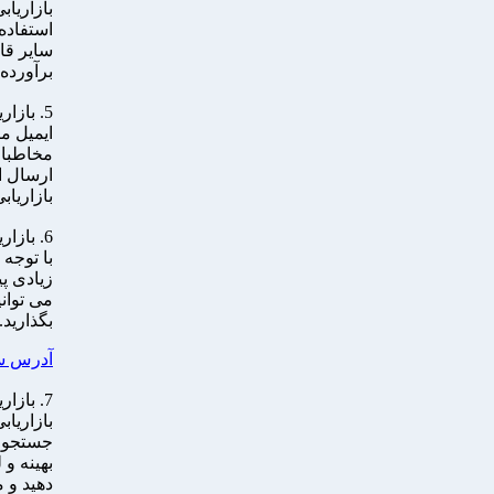
بازاریاب
استفاده
سایر قا
برآورده 
5. بازاریابی ایمیلی
ایمیل م
مخاطبان
ارسال ا
بازاریاب
6. بازاریابی شبکه های اجتماعی
با توجه 
زیادی پ
می توان
بگذارید.
آدرس س
7. بازاریابی موتورهای جستجو
بازاریا
جستجوی 
بهینه و
دهید و 