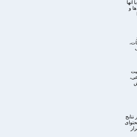
 آنها
ا و
ات،
ف
یت
عی،
ش
نتایج
حتوای
رار