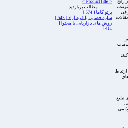
 رایج
<-ProductTitle->
نترنت،
مطالب پربازدید
رفی
پرتو گاما [ 574 ]
مقالات
سازه فضایی با فرم آزاد [ 543 ]
روش های بازاریابی با محتوا [
411 ]
ین
خدمات
نند.
ارتباط
های
 تبلیغ
،
و) می