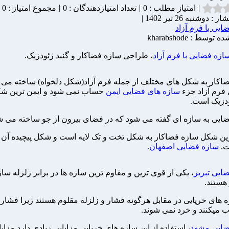
|
|
|
امتیاز مطلب : 0
تعداد امتیازدهندگان : 0
مجموع امتیاز : 0
: دوشنبه 26 تیر 1402 |
ایی با فرم آزاد
وسط : kharabshode
ازه فضایی با فرم آزاد
، طراحی سازه فضاکار و گنبد ژئودزیک.
اکار به شکل های مختلف از جمله فرم آزاد(شکل دلخواه) ساخته می ش
 فرم آزاد جزء
سازه های فضایی ایمن
حساب نمی شود و ایمن ترین شک
ودزیک است.
ایی به سازه ای گفته می شود که در فضای بیرون از جو ساخته می ش
ین شکل سازه فضاکار به شکل تخت و تک لایه است و شکل پیچیده آن 
ت.
سازه فضایی اصفهان
.
ایی تبریز
، یکی از قوی ترین و مقاوم ترین سازه ها در برابر زلزله سا
هستند.
ه های خرپایی در مقابل هرگونه فشار و زلزله مقلوم هستند زیرا فشار ر
 میکنند و خرد نمی شوند.
ضایی مشهد
، استفاده از این سازه های خرپایی مزایایی زیادی دارد مزایا