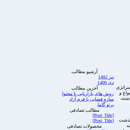
آرشیو مطالب
تیر 1402
دی 1400
ستراتژی
آخرین مطالب
داریم انواع و
روش های بازاریابی با محتوا
 در گذشته،
سازه فضایی با فرم آزاد
پرتو گاما
مطالب تصادفی
[Post_Title]
 گذشت
[Post_Title]
ه
محصولات تصادفی