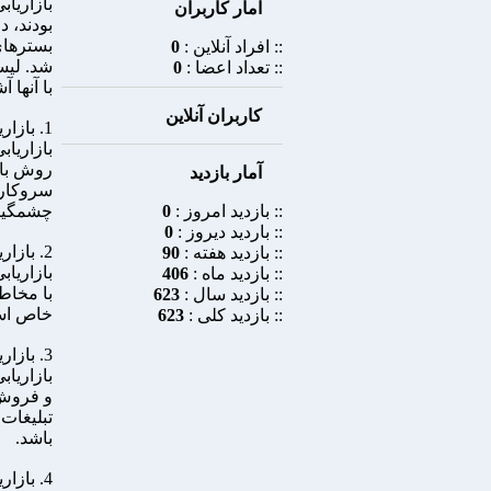
بازاریاب
آمار کاربران
بودند، د
بسترهای
:: افراد آنلاین :
0
شد. لیس
:: تعداد اعضا :
0
با آنها آ
کاربران آنلاین
1. بازاریابی تلویزیونی
بازاریاب
روش با 
آمار بازدید
سروکار د
:: بازدید امروز :
0
چشمگیرش
:: باردید دیروز :
0
2. بازاریابی رادیویی
:: بازدید هفته :
90
بازاریا
:: بازدید ماه :
406
با مخاط
:: بازدید سال :
623
خاص است
:: بازدید کلی :
623
3. بازاریابی اینترنتی
بازاریاب
و فروش 
تبلیغات
باشد.
4. بازاریابی از طریق محتوا