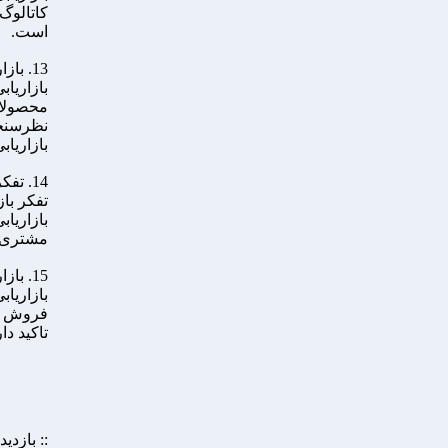
کاتالوگ
است.
13. بازاریابی معکوس
بازاریا
محصولات
نظرسنجی
بازاریاب
14. تفکر بازاریابی استراتژیک
تفکر با
بازاریا
مشتری ا
15. بازاریابی تجربیات زندگی
بازاریاب
فروش مح
تاکید دا
:: بازدید