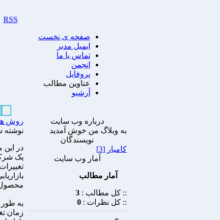
RSS
صفحه ی نخست
ایمیل مدیر
تماس با ما
انجمن
پروفایل
عناوین مطالب
آرشیو
درباره وب سايت
روش های 
به وبلاگ من خوش آمدید
نوشته شده ت
نویسندگان
در این م
کامیار [3]
آمار وب سایت
آمار مطالب
بازاریا
محصول ر
:: کل مطالب :
3
:: کل نظرات :
0
به طور 
زمان تغ