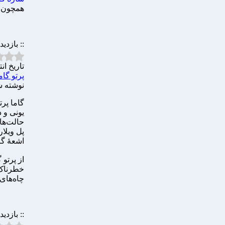
همچون ه
:: بازدید
تاریخ انتشار 
پرتو گام
نوشته شده ت
گاما پرت
یونی و 
حالت‌های
اشعهٔ گا
از پرتو 
خطرناک‌
چاه‌های
:: بازدید