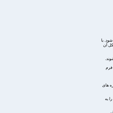
ود. با
ل آن
وند.
فرم
زه های
ا به
یی