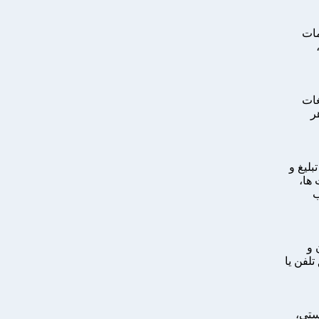
مات
غات
ر
بلیغ و
ها،
ب
 و
لفن یا
ستی،