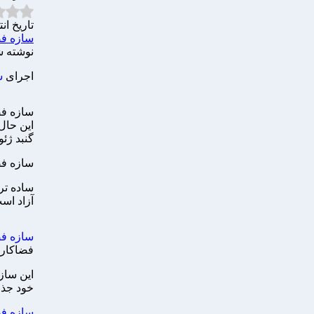
تاریخ انتشار 
سازه فض
نوشته شده ت
اجرای
س
سازه فض
این حال
گنبد ژئ
سازه فض
ساده تر
آزاد اس
سازه فض
فضاکار 
این ساز
خود جذب
سازه ف